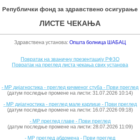
Републички фонд за здравствено осигурање
ЛИСТЕ ЧЕКАЊА
Здравствена установа:
Општа болница ШАБАЦ
Повратак на званичну презентацију РФЗО
Повратак на преглед листа чекања свих установа
- МР дијагностика - преглед кичменог стуба - Први преглед
(датум последње промене на листи: 31.07.2026 10:14)
- МР дијагностика - преглед мале карлице - Први преглед
(датум последње промене на листи: 16.07.2026 09:18)
- МР преглед главе - Први преглед
(датум последње промене на листи: 28.07.2026 11:09)
- МР преглед абдомена - Први преглед