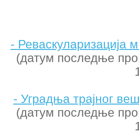
- Реваскуларизација 
(датум последње про
- Уградња трајног ве
(датум последње про