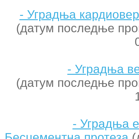
- Уградња кардиове
(датум последње про
- Уградња в
(датум последње про
- Уградња 
Бесцементна протеза
(