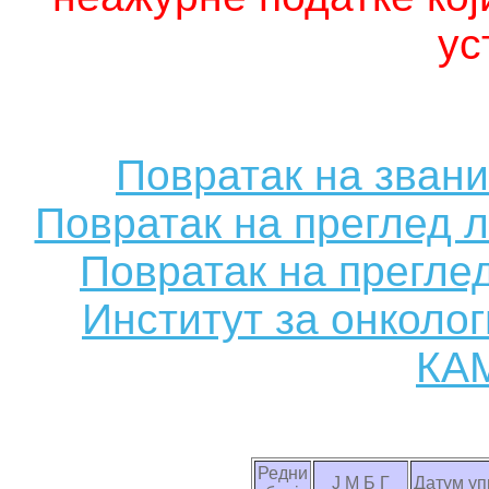
ус
Повратак на зван
Повратак на преглед 
Повратак на прегле
Институт за онколо
КА
Редни
Ј М Б Г
Датум уп