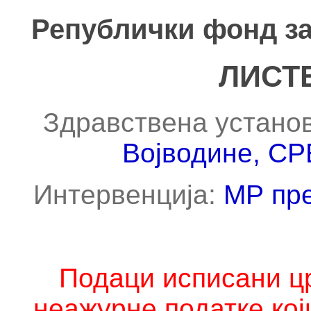
Републички фонд за
ЛИСТ
Здравствена устано
Војводине, 
Интервенција:
МР пре
Подаци исписани ц
неажурне податке кој