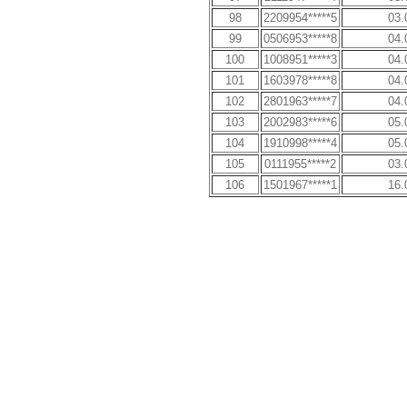
98
2209954*****5
03.
99
0506953*****8
04.
100
1008951*****3
04.
101
1603978*****8
04.
102
2801963*****7
04.
103
2002983*****6
05.
104
1910998*****4
05.
105
0111955*****2
03.
106
1501967*****1
16.