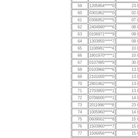
59
1205954*****0
23.
60
0301962*****0
02.
61
0306952*****5
07.
62
2404990*****6
08.
63
0106971*****9
09.
64
1303955*****7
09.
65
1108981*****4
10.
66
1801970*****1
10.
67
0107985*****9
30.
68
0103966*****6
13.
69
2101005*****0
13.
70
2801962*****0
13.
71
2703955*****1
13.
72
0709005*****1
14.
73
2011996*****8
23.
74
1005960*****4
14.
75
0609002*****8
15.
76
1503960*****7
15.
77
1506956*****4
15.