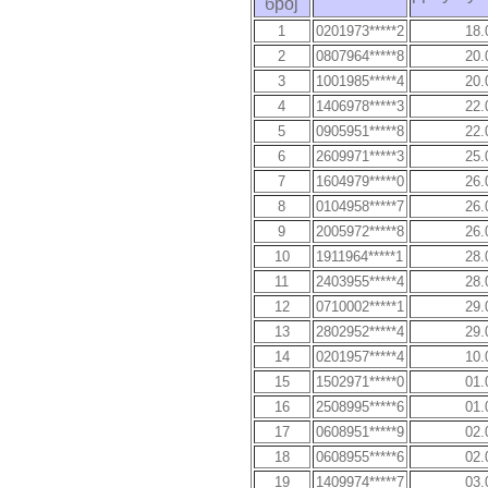
број
1
0201973*****2
18.
2
0807964*****8
20.
3
1001985*****4
20.
4
1406978*****3
22.
5
0905951*****8
22.
6
2609971*****3
25.
7
1604979*****0
26.
8
0104958*****7
26.
9
2005972*****8
26.
10
1911964*****1
28.
11
2403955*****4
28.
12
0710002*****1
29.
13
2802952*****4
29.
14
0201957*****4
10.
15
1502971*****0
01.
16
2508995*****6
01.
17
0608951*****9
02.
18
0608955*****6
02.
19
1409974*****7
03.