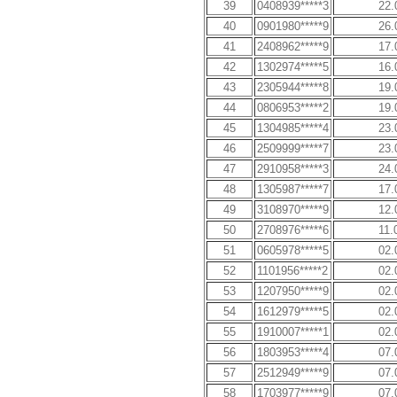
39
0408939*****3
22.
40
0901980*****9
26.
41
2408962*****9
17.
42
1302974*****5
16.
43
2305944*****8
19.
44
0806953*****2
19.
45
1304985*****4
23.
46
2509999*****7
23.
47
2910958*****3
24.
48
1305987*****7
17.
49
3108970*****9
12.
50
2708976*****6
11.
51
0605978*****5
02.
52
1101956*****2
02.
53
1207950*****9
02.
54
1612979*****5
02.
55
1910007*****1
02.
56
1803953*****4
07.
57
2512949*****9
07.
58
1703977*****9
07.