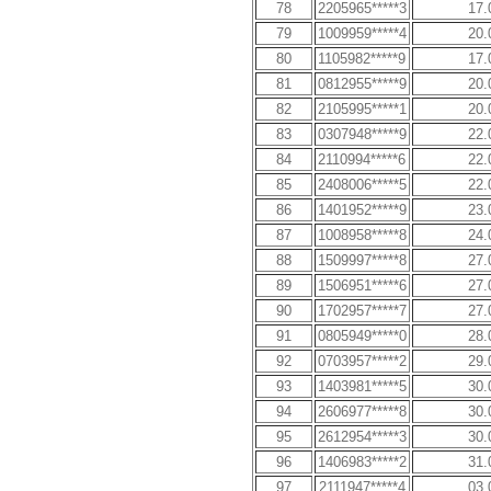
78
2205965*****3
17.
79
1009959*****4
20.
80
1105982*****9
17.
81
0812955*****9
20.
82
2105995*****1
20.
83
0307948*****9
22.
84
2110994*****6
22.
85
2408006*****5
22.
86
1401952*****9
23.
87
1008958*****8
24.
88
1509997*****8
27.
89
1506951*****6
27.
90
1702957*****7
27.
91
0805949*****0
28.
92
0703957*****2
29.
93
1403981*****5
30.
94
2606977*****8
30.
95
2612954*****3
30.
96
1406983*****2
31.
97
2111947*****4
03.