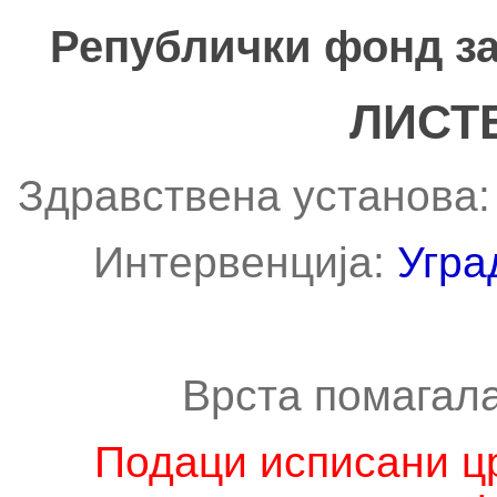
Републички фонд за
ЛИСТ
Здравствена установа
Интервенција:
Угра
Врста помагал
Подаци исписани ц