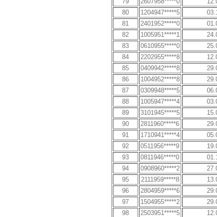
79
2607958*****0
12.
80
1204947*****5
03.
81
2401952*****0
01.
82
1005951*****1
24.
83
0610955*****0
25.
84
2202955*****8
12.
85
0409942*****8
29.
86
1004952*****8
29.
87
0309948*****5
06.
88
1005947*****4
03.
89
3101945*****5
15.
90
2811960*****6
29.
91
1710941*****4
05.
92
0511956*****9
19.
93
0811946*****0
01.
94
0908960*****2
27.
95
2111959*****8
13.
96
2804959*****6
29.
97
1504955*****2
29.
98
2503951*****5
12.