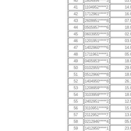
40
1604954*****3
03.
41
1104952*****2
14.
42
1712961*****7
16.
43
2609951*****8
07.
44
0505957*****6
18.
45
0603955*****3
02.
46
1201951*****7
03.
47
1402960*****6
14.
48
1711961*****1
05.
49
0405953*****1
18.
50
0102955*****6
29.
51
0512966*****8
18.
52
1404950*****8
26.
53
1208959*****8
15.
54
3103959*****7
18.
55
2402951*****2
12.
56
3110951*****9
15.
57
2112952*****7
13.
58
0212946*****4
05.
59
1412950*****1
23.