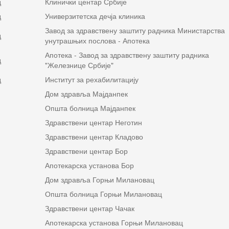
д
Клинички центар Србије
д
Универзитетска дечја клиника
Завод за здравствену заштиту радника Министарства
д
унутрашњих послова - Апотека
Апотека - Завод за здравствену заштиту радника
д
"Железнице Србије"
д
Институт за рехабилитацију
Дом здравља Мајданпек
Општа болница Мајданпек
Здравствени центар Неготин
Здравствени центар Кладово
Здравствени центар Бор
Апотекарска установа Бор
Дом здравља Горњи Милановац
Општа болница Горњи Милановац
Здравствени центар Чачак
Апотекарска установа Горњи Милановац