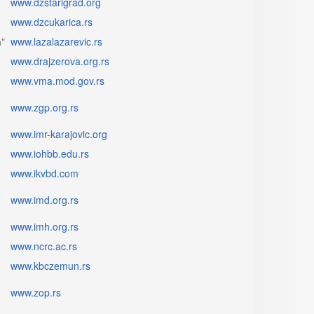
www.dzstarigrad.org
www.dzcukarica.rs
ћ"
www.lazalazarevic.rs
www.drajzerova.org.rs
www.vma.mod.gov.rs
www.zgp.org.rs
www.imr-karajovic.org
www.iohbb.edu.rs
www.ikvbd.com
е
www.imd.org.rs
www.imh.org.rs
www.ncrc.ac.rs
www.kbczemun.rs
www.zop.rs