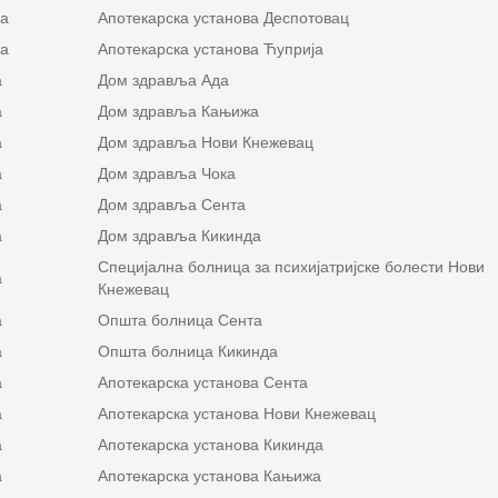
на
Апотекарска установа Деспотовац
на
Апотекарска установа Ћуприја
а
Дом здравља Ада
а
Дом здравља Кањижа
а
Дом здравља Нови Кнежевац
а
Дом здравља Чока
а
Дом здравља Сента
а
Дом здравља Кикинда
Специјална болница за психијатријске болести Нови
а
Кнежевац
а
Општа болница Сента
а
Општа болница Кикинда
а
Апотекарска установа Сента
а
Апотекарска установа Нови Кнежевац
а
Апотекарска установа Кикинда
а
Апотекарска установа Кањижа