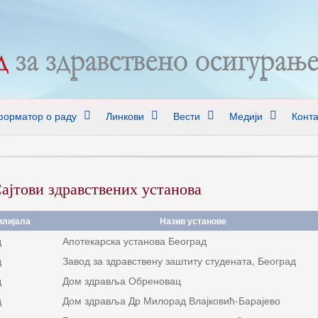
орматор о раду
Линкови
Вести
Медији
Конта
ајтови здравствених установа
лијала
Назив установе
д
Апотекарска установа Београд
д
Завод за здравствену заштиту студената, Београд
д
Дом здравља Обреновац
д
Дом здравља Др Милорад Влајковић-Барајево