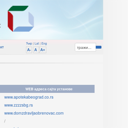
Ћир
|
Lat
|
Eng
кт
A-
A
A+
WEB адреса сајта установе
www.apotekabeograd.co.rs
www.zzzzsbg.rs
www.domzdravljaobrenovac.com
/