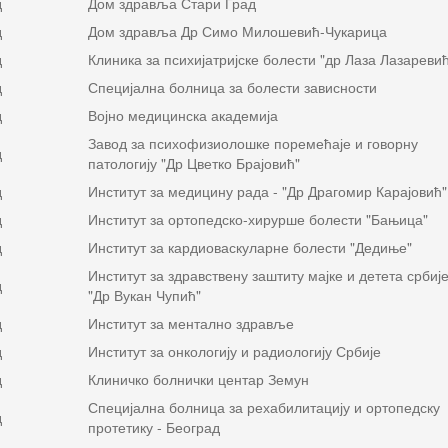
д
Дом здравља Стари Град
д
Дом здравља Др Симо Милошевић-Чукарица
д
Клиника за психијатријске болести "др Лаза Лазареви
д
Специјална болница за болести зависности
д
Војно медицинска академија
Завод за психофизиолошке поремећаје и говорну
д
патологију "Др Цветко Брајовић"
д
Институт за медицину рада - "Др Драгомир Карајовић"
д
Институт за ортопедско-хирурше болести "Бањица"
д
Институт за кардиоваскуларне болести "Дедиње"
Институт за здравствену заштиту мајке и детета србиј
д
"Др Вукан Чупић"
д
Институт за ментално здравље
д
Институт за онкологију и радиологију Србије
д
Клиничко болнички центар Земун
Специјална болница за рехабилитацију и ортопедску
д
протетику - Београд