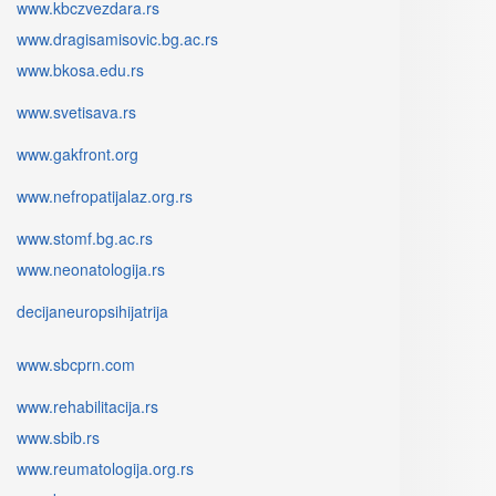
www.kbczvezdara.rs
www.dragisamisovic.bg.ac.rs
www.bkosa.edu.rs
www.svetisava.rs
www.gakfront.org
www.nefropatijalaz.org.rs
www.stomf.bg.ac.rs
www.neonatologija.rs
decijaneuropsihijatrija
www.sbcprn.com
www.rehabilitacija.rs
www.sbib.rs
www.reumatologija.org.rs