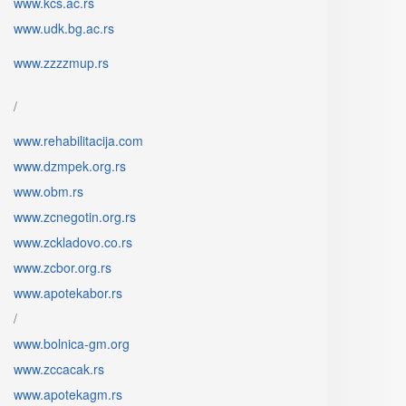
www.kcs.ac.rs
www.udk.bg.ac.rs
www.zzzzmup.rs
/
www.rehabilitacija.com
www.dzmpek.org.rs
www.obm.rs
www.zcnegotin.org.rs
www.zckladovo.co.rs
www.zcbor.org.rs
www.apotekabor.rs
/
www.bolnica-gm.org
www.zccacak.rs
www.apotekagm.rs