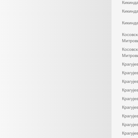
Кикинд
Кикинд
Кикинд
Косовск
Митров
Косовск
Митров
Крагује
Крагује
Крагује
Крагује
Крагује
Крагује
Крагује
Крагује
Крагује