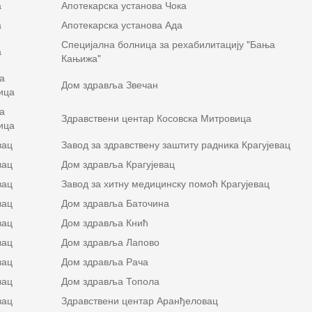
а
Апотекарска установа Чока
а
Апотекарска установа Ада
Специјална болница за рехабилитацију "Бања
а
Кањижа"
а
Дом здравља Звечан
ица
а
Здравствени центар Косовска Митровица
ица
вац
Завод за здравствену заштиту радника Крагујевац
вац
Дом здравља Крагујевац
вац
Завод за хитну медицинску помоћ Крагујевац
вац
Дом здравља Баточина
вац
Дом здравља Кнић
вац
Дом здравља Лапово
вац
Дом здравља Рача
вац
Дом здравља Топола
вац
Здравствени центар Аранђеловац