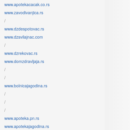
www.apotekacacak.co.rs
www.zavodivanjica.rs
/
www.dzdespotovac.rs
www.dzsvilajnac.com
/
www.dzrekovac.rs
www.domzdravljaja.rs
/
/
www.bolnicajagodina.rs
/
/
/
www.apoteka.pn.rs
www.apotekajagodina.rs