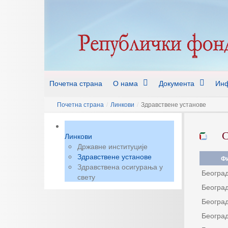
Почетна страна
О нама
Документа
Инф
Почетна страна
/
Линкови
/
Здравствене установе
С
Линкови
Државне институције
Здравствене установе
Фи
Здравствена осигурања у
Београ
свету
Београ
Београ
Београ