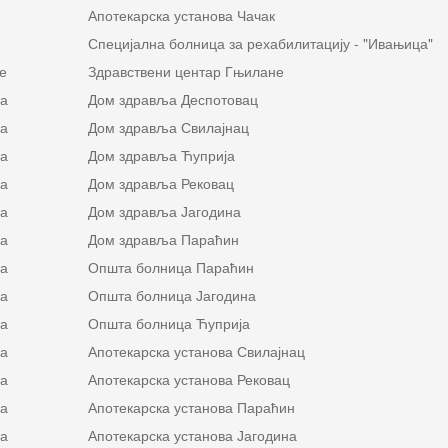
Апотекарска установа Чачак
Специјална болница за рехабилитацију - "Ивањица"
е
Здравствени центар Гњилане
на
Дом здравља Деспотовац
на
Дом здравља Свилајнац
на
Дом здравља Ћуприја
на
Дом здравља Рековац
на
Дом здравља Јагодина
на
Дом здравља Параћин
на
Општа болница Параћин
на
Општа болница Јагодина
на
Општа болница Ћуприја
на
Апотекарска установа Свилајнац
на
Апотекарска установа Рековац
на
Апотекарска установа Параћин
на
Апотекарска установа Јагодина