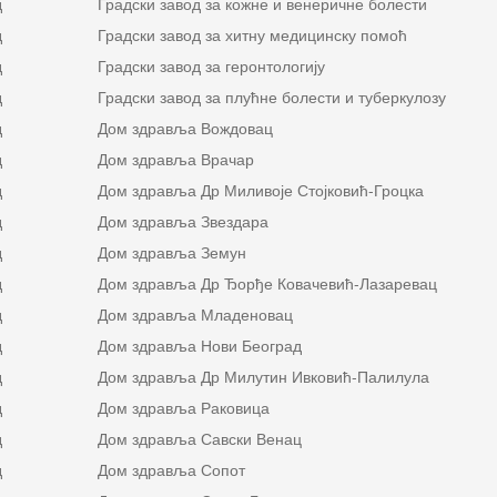
д
Градски завод за кожне и венеричне болести
д
Градски завод за хитну медицинску помоћ
д
Градски завод за геронтологију
д
Градски завод за плућне болести и туберкулозу
д
Дом здравља Вождовац
д
Дом здравља Врачар
д
Дом здравља Др Миливоје Стојковић-Гроцка
д
Дом здравља Звездара
д
Дом здравља Земун
д
Дом здравља Др Ђорђе Ковачевић-Лазаревац
д
Дом здравља Младеновац
д
Дом здравља Нови Београд
д
Дом здравља Др Милутин Ивковић-Палилула
д
Дом здравља Раковица
д
Дом здравља Савски Венац
д
Дом здравља Сопот