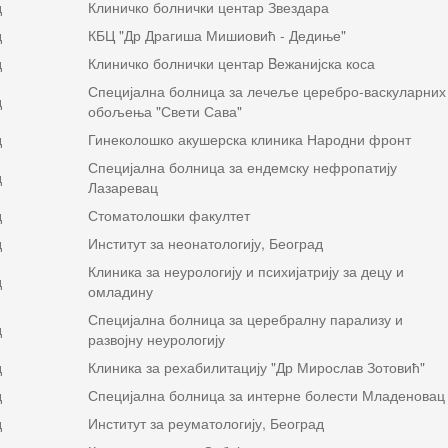
д
Клиничко болнички центар Звездара
д
КБЦ "Др Драгиша Мишиовић - Дедиње"
д
Клиничко болнички центар Bежанијска коса
Специјална болница за лечеље церебро-васкуларних
д
обољења "Свети Сава"
д
Гинеколошко акушерска клиника Народни фронт
Специјална болница за ендемску нефропатију
д
Лазаревац
д
Стоматолошки факултет
д
Институт за неонатологију, Београд
Клиника за неурологију и психијатрију за децу и
д
омладину
Специјална болница за церебралну парализу и
д
развојну неурологију
д
Клиника за рехабилитацију "Др Мирослав Зотовић"
д
Специјална болница за интерне болести Младеновац
д
Институт за реуматологију, Београд