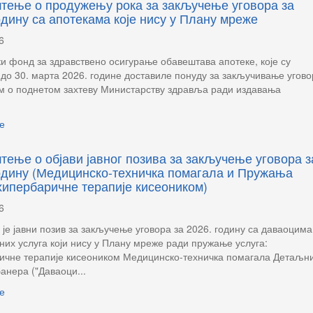
тење о продужењу рока за закључење уговора за
одину са апотекама које нису у Плану мреже
6
и фонд за здравствено осигурање обавештава апотеке, које су
до 30. марта 2026. године доставиле понуду за закључивање угово
м о поднетом захтеву Министарству здравља ради издавања
е
ење о објави јавног позива за закључење уговора з
одину (Медицинско-техничка помагала и Пружања
хипербаричне терапије кисеоником)
6
је јавни позив за закључење уговора за 2026. годину са даваоцима
них услуга који нису у Плану мреже ради пружање услуга:
ичне терапије кисеоником Медицинско-техничка помагала Детаљни
банера ("Даваоци...
е