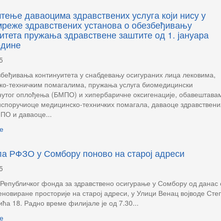
ење даваоцима здравствених услуга који нису у
мреже здравствених установа о обезбеђивању
итета пружања здравствене заштите од 1. јануара
одине
5
беђивања континуитета у снабдевању осигураних лица лековима,
ко-техничким помагалима, пружања услуга биомедицински
нутог оплођења (БМПО) и хипербаричне оксигенације, обавештава
испоручиоце медицинско-техничких помагала, даваоце здравствени
ПО и даваоце...
е
а РФЗО у Сомбору поново на старој адреси
5
Републичког фонда за здравствено осигурање у Сомбору од данас 
еновиране просторије на старој адреси, у Улици Венац војводе Сте
ћа 18. Радно време филијале је од 7.30...
е