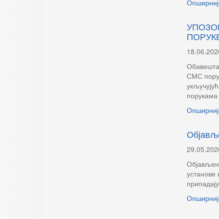
Опширниј
УПОЗО
ПОРУК
18.06.202
Обавештав
СМС порук
укључујућ
порукама 
Опширниј
Објавље
29.05.202
Објављена
установе 
припадају
Опширниј