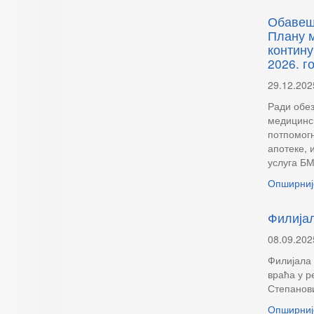
Обавешт
Плану 
контину
2026. г
29.12.202
Ради обез
медицинс
потпомог
апотеке, 
услуга БМ
Опширниј
Филијал
08.09.202
Филијала 
враћа у р
Степанови
Опширниј