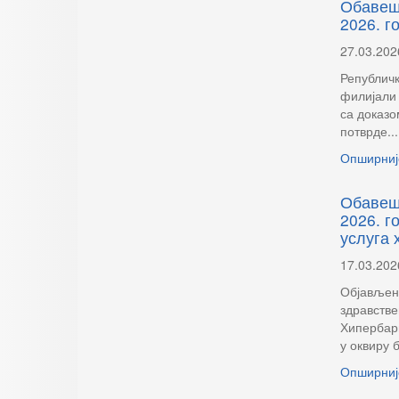
Обавеш
2026. г
27.03.202
Републичк
филијали 
са доказо
потврде...
Опширниј
Обавешт
2026. г
услуга 
17.03.202
Објављен 
здравстве
Хипербар
у оквиру 
Опширниј