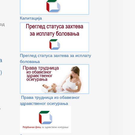
Капитација
 од
Преглед статуса захтева за исплату
а
боловања
)
Права трудница из обавезног
здравственог осигурања
е