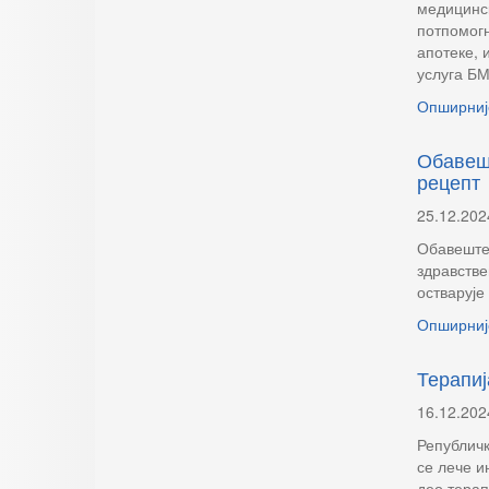
медицинс
потпомог
апотеке, 
услуга БМ
Опширниј
Обавеш
рецепт
25.12.202
Обавештењ
здравстве
остварује
Опширниј
Терапиј
16.12.202
Републичк
се лече и
део терап