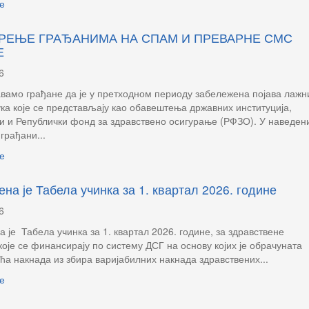
е
РЕЊЕ ГРАЂАНИМА НА СПАМ И ПРЕВАРНЕ СМС
Е
6
амо грађане да је у претходном периоду забележена појава лажн
а које се представљају као обавештења државних институција,
и и Републички фонд за здравствено осигурање (РФЗО). У наведен
грађани...
е
на је Табела учинка за 1. квартал 2026. године
6
 је Табела учинка за 1. квартал 2026. године, за здравствене
које се финансирају по систему ДСГ на основу којих је обрачуната
ћа накнада из збира варијабилних накнада здравствених...
е