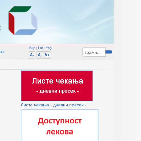
Ћир
|
Lat
|
Eng
кт
A-
A
A+
Листе чекања - дневни пресек -