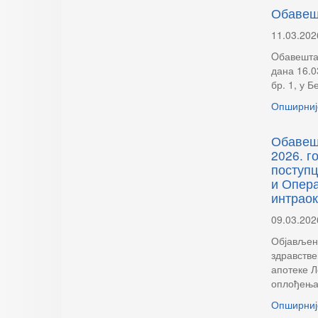
Обаве
11.03.202
Oбавештав
дана 16.0
бр. 1, у 
Опширниј
Обавешт
2026. г
поступ
и Опера
интраок
09.03.202
Објављен 
здравстве
апотеке 
оплођења
Опширниј