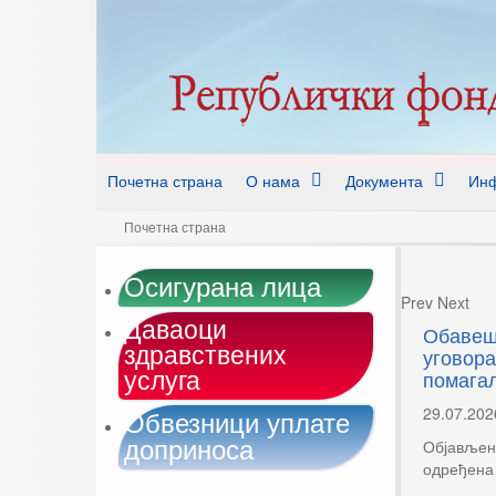
Почетна страна
О нама
Документа
Инф
Почетна страна
Осигурана лица
Prev
Next
Даваоци
Обавешт
здравствених
уговора
услуга
помага
Обвезници уплате
29.07.202
доприноса
Објављен 
одређена