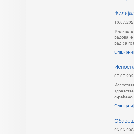
Филијал
16.07.202
Филијала 
радова је
рад са гр
Опширниј
Испоста
07.07.202
Испостава
здравстве
скраћено,
Опширниј
Обаве
26.06.202