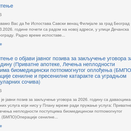
штење
6
амо Вас да ће Испостава Савски венац Филијале за град Београд
3.2026. године почети са радом на новој адреси, у улици Дечанска
Београду. Радно време испоставе...
е
ење о објави јавног позива за закључење уговора з
одину (Приватне апотеке, Лечења неплодности
цима биомедицински потпомогнутог оплођења (БМПО
ције сенилне и пресенилне катаракте са уградњом
уларних сочива)
6
је јавни позив за закључење уговора за 2026. годину са даваоцима
них услуга који нису у Плану мреже ради пружање услуга: Приватн
Лечења неплодности поступцима биомедицински потпомогнутог
 (БМПО)Операције сенилне...
е