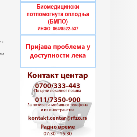
их
им