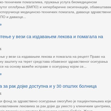
ко-техничким помагалима, пружања услуга биомедицински
нутог оплођења (БМПО) и хипербаричне оксигенације, обавештава
испоручиоце медицинско-техничких помагала, даваоце здравствени
ПО и даваоце...
е
тење у вези са издавањем лекова и помагала на
4
е у вези са издавањем лекова и помагала на рецепт Право на
ну заштиту на терет средстава обавезног здравственог осигурања
 се на основу важеће исправе о осигурању којом се...
е
а за рак дојке доступна и у 30 општих болница
4
и фонд за здравствено осигурање омогућио је пацијенткињама које
новативним лековима за рак дојке да уместо у клиничким центрима,
ије примају и у општим болницама широм Србије. Жене...