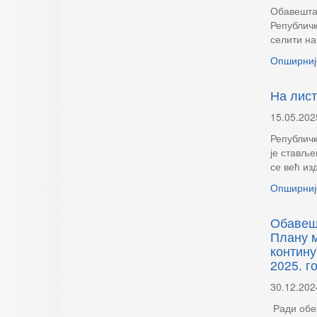
Обавештав
Републичк
селити на
Опширниј
На лист
15.05.202
Републичк
је ставље
се већ из
Опширниј
Обавешт
Плану 
контину
2025. г
30.12.202
Ради обе