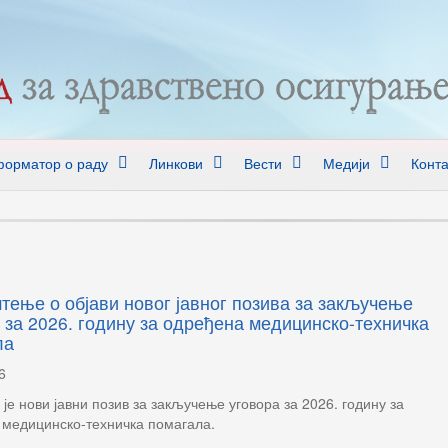
орматор о раду
Линкови
Вести
Медији
Конта
ење о објави новог јавног позива за закључење
 за 2026. годину за одређена медицинско-техничка
ла
6
је нови јавни позив за закључење уговора за 2026. годину за
 медицинско-техничка помагала.