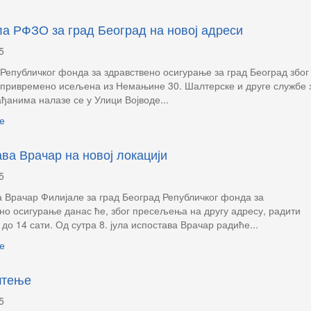
а РФЗО за град Београд на новој адреси
5
Републичког фонда за здравствено осигурање за град Београд због
 привремено исељена из Немањине 30. Шалтерске и друге службе 
ађанима налазе се у Улици Војводе...
е
ва Врачар на новој локацији
5
 Врачар Филијале за град Београд Републичког фонда за
но осигурање данас ће, због пресељења на другу адресу, радити
 до 14 сати. Од сутра 8. јула испостава Врачар радиће...
е
штење
5