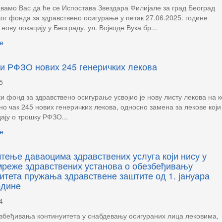
амо Вас да ће се Испостава Звездара Филијале за град Београд
ог фонда за здравствено осигурање у петак 27.06.2025. године
 нову локацију у Београду, ул. Војводе Вука бр...
е
и РФЗО нових 245 генеричких лекова
5
и фонд за здравствено осигурање усвојио је нову листу лекова на к
но чак 245 нових генеричких лекова, односно замена за лекове који
дају о трошку РФЗО...
е
ење даваоцима здравствених услуга који нису у
мреже здравствених установа о обезбеђивању
итета пружања здравствене заштите од 1. јануара
одине
4
збеђивања континуитета у снабдевању осигураних лица лековима,