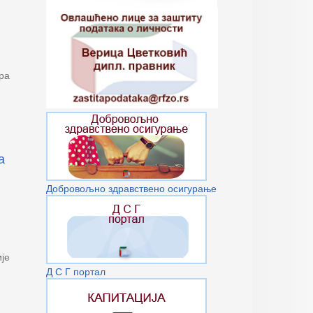
ра
а
Добровољно здравствено осигурање
је
Д С Г портал