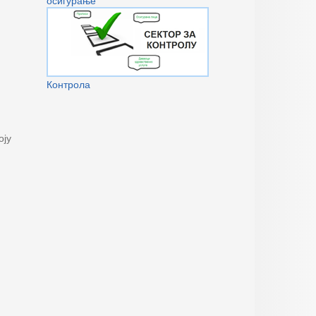
осигурање
Контрола
оју