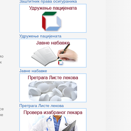
Заштитник права осигураника
Удружење пацијената
мо
х
Јавне набавке
Претрага Листе лекова
се
пе