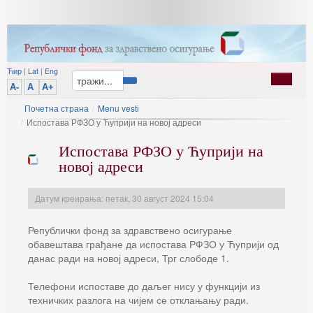
Ћир
|
Lat
|
Eng
A-
A
A+
Почетна страна
/
Menu vesti
/
Испостава РФЗО у Ћуприји на новој адреси
Испостава РФЗО у Ћуприји на
новој адреси
Датум креирања: петак, 30 август 2024 15:04
Републички фонд за здравствено осигурање
обавештава грађане да испостава РФЗО у Ћуприји од
данас ради на новој адреси, Трг слободе 1.
Телефони испоставе до даљег нису у функцији из
техничких разлога на чијем се отклањању ради.