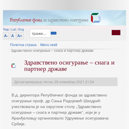
Ћир
|
Lat
|
Eng
A-
A
A+
Почетна страна
/
Menu vesti
/
Здравствено осигурање – снага и партнер државе
Здравствено осигурање – снага и
партнер државе
Датум креирања: петак, 26 новембар 2021 21:54
В.д. директора Републичког фонда за здравствено
осигурање проф. др Сања Радојевић Шкодрић
учествовала је на округлом столу „Здравствено
осигурање – снага и партнер државе“, који је у
Аранђеловцу организовало Удружење осигуравача
Србије.