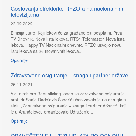
Gostovanja direktorke RFZO-a na nacionalnim
televizijama
23.02.2022
Emisija Jutro, Koji lekovi će za građane biti besplatni, Prva
TV Dnevnik, Nova lista lekova, RTS1 Telemaster, Nova lista
lekova, Happy TV Nacionalni dnevnik, RFZO usvojio novu
listu lekova sa 26 inovativnih lekova...
Opširnije
Zdravstveno osiguranje – snaga i partner države
26.11.2021
V.d. direktora Republičkog fonda za zdravstveno osiguranje
prof. dr Sanja Radojević Škodrić učestvovala je na okruglom
stolu „Zdravstveno osiguranje – snaga i partner države“, koji
je u Aranđelovcu organizovalo Udruženje...
Opširnije
OBAVEŠTENjE U VEZI UPLATA PO OSNOVU