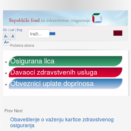
Ćir
|
Lat
|
Eng
A-
A
A+
Početna strana
Osigurana lica
Davaoci zdravstvenih usluga
Obveznici uplate doprinosa
Prev
Next
Obaveštenje o važenju kartice zdravstvenog
osiguranja