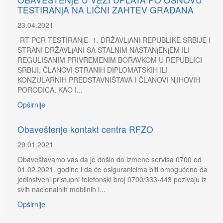
TESTIRANjA NA LIČNI ZAHTEV GRAĐANA
23.04.2021
-RT-PCR TESTIRANjE- 1. DRŽAVLjANI REPUBLIKE SRBIJE I
STRANI DRŽAVLjANI SA STALNIM NASTANjENjEM ILI
REGULISANIM PRIVREMENIM BORAVKOM U REPUBLICI
SRBIJI, ČLANOVI STRANIH DIPLOMATSKIH ILI
KONZULARNIH PREDSTAVNIŠTAVA I ČLANOVI NjIHOVIH
PORODICA, KAO I...
Opširnije
Obaveštenje kontakt centra RFZO
29.01.2021
Obaveštavamo vas da je došlo do izmene servisa 0700 od
01.02.2021. godine i da će osiguranicima biti omogućeno da
jedinstveni pristupni telefonski broj 0700/333-443 pozivaju iz
svih nacionalnih mobilnih i...
Opširnije