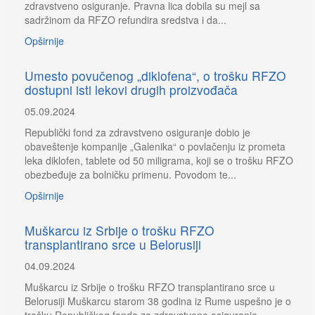
zdravstveno osiguranje. Pravna lica dobila su mejl sa
sadržinom da RFZO refundira sredstva i da...
Opširnije
Umesto povučenog „diklofena“, o trošku RFZO
dostupni isti lekovi drugih proizvođača
05.09.2024
Republički fond za zdravstveno osiguranje dobio je
obaveštenje kompanije „Galenika“ o povlačenju iz prometa
leka diklofen, tablete od 50 miligrama, koji se o trošku RFZO
obezbeđuje za bolničku primenu. Povodom te...
Opširnije
Muškarcu iz Srbije o trošku RFZO
transplantirano srce u Belorusiji
04.09.2024
Muškarcu iz Srbije o trošku RFZO transplantirano srce u
Belorusiji Muškarcu starom 38 godina iz Rume uspešno je o
trošku Republičkog fonda za zdravstveno osiguranje