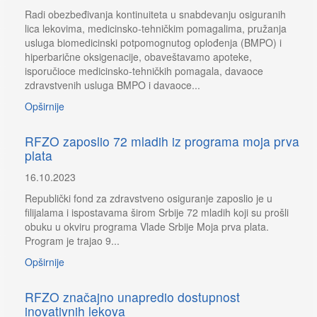
Radi obezbeđivanja kontinuiteta u snabdevanju osiguranih
lica lekovima, medicinsko-tehničkim pomagalima, pružanja
usluga biomedicinski potpomognutog oplođenja (BMPO) i
hiperbarične oksigenacije, obaveštavamo apoteke,
isporučioce medicinsko-tehničkih pomagala, davaoce
zdravstvenih usluga BMPO i davaoce...
Opširnije
RFZO zaposlio 72 mladih iz programa moja prva
plata
16.10.2023
Republički fond za zdravstveno osiguranje zaposlio je u
filijalama i ispostavama širom Srbije 72 mladih koji su prošli
obuku u okviru programa Vlade Srbije Moja prva plata.
Program je trajao 9...
Opširnije
RFZO značajno unapredio dostupnost
inovativnih lekova