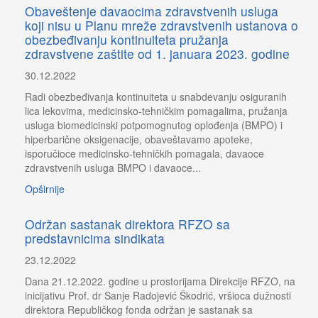
Obaveštenje davaocima zdravstvenih usluga
koji nisu u Planu mreže zdravstvenih ustanova o
obezbeđivanju kontinuiteta pružanja
zdravstvene zaštite od 1. januara 2023. godine
30.12.2022
Radi obezbeđivanja kontinuiteta u snabdevanju osiguranih
lica lekovima, medicinsko-tehničkim pomagalima, pružanja
usluga biomedicinski potpomognutog oplođenja (BMPO) i
hiperbarične oksigenacije, obaveštavamo apoteke,
isporučioce medicinsko-tehničkih pomagala, davaoce
zdravstvenih usluga BMPO i davaoce...
Opširnije
Održan sastanak direktora RFZO sa
predstavnicima sindikata
23.12.2022
Dana 21.12.2022. godine u prostorijama Direkcije RFZO, na
inicijativu Prof. dr Sanje Radojević Škodrić, vršioca dužnosti
direktora Republičkog fonda održan je sastanak sa