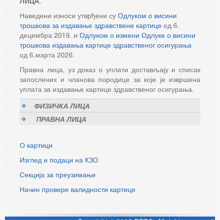
ЛИЦА
.
Наведени износи утврђени су
Одлуком о висини
трошкова за издавање здравствене картице
од 6.
децембра 2019. и
Одлуком о измени Одлуке о висини
трошкова издавања картице здравственог осигурања
од 6.марта 2026.
Правна лица, уз доказ о уплати достављају и списак
запослених и чланова породице за које је извршена
уплата за издавање картице здравственог осигурања.
ФИЗИЧКА ЛИЦА
ПРАВНА ЛИЦА
О картици
Изглед и подаци на КЗО
Секција за преузимање
Начин провере валидности картице