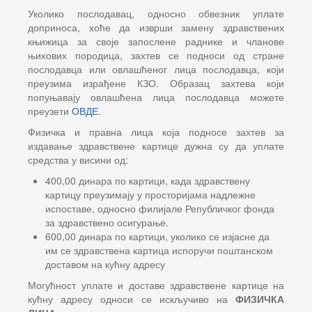
Уколико послодавац, односно обвезник уплате
доприноса, хоће да изврши замену здравствених
књижица за своје запослене раднике и чланове
њихових породица, захтев се подноси од стране
послодавца или овлашћеног лица послодавца, који
преузима израђене КЗО. Образац захтева који
попуњавају овлашћена лица послодавца можете
преузети
ОВДЕ
.
Физичка и правна лица која подносе захтев за
издавање здравствене картице дужна су да уплате
средства у висини од:
400,00 динара по картици, када здравствену
картицу преузимају у просторијама надлежне
испоставе, односно филијале Републичког фонда
за здравствено осигурање.
600,00 динара по картици, уколико се изјасне да
им се здравствена картица испоручи поштанском
доставом на кућну адресу
Могућност уплате и доставе здравствене картице на
кућну адресу односи се искључиво на
ФИЗИЧКА