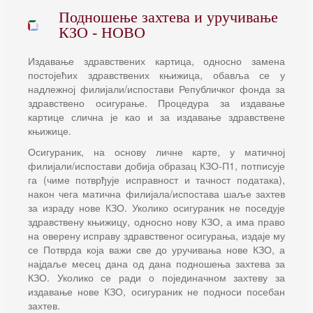
Подношење захтева и уручивање
КЗО - НОВО
Издавање здравствених картица, односно замена
постојећих здравствених књижица, обавља се у
надлежној филијали/испостави Републичког фонда за
здравствено осигурање. Процедура за издавање
картице слична је као и за издавање здравствене
књижице.
Осигураник, на основу личне карте, у матичној
филијали/испостави добија образац КЗО-П1, потписује
га (чиме потврђује исправност и тачност података),
након чега матична филијала/испостава шаље захтев
за израду нове КЗО. Уколико осигураник не поседује
здравствену књижицу, односно нову КЗО, а има право
на оверену исправу здравственог осигурања, издаје му
се Потврда која важи све до уручивања нове КЗО, а
најдаље месец дана од дана подношења захтева за
КЗО. Уколико се ради о појединачном захтеву за
издавање нове КЗО, осигураник не подноси посебан
захтев.