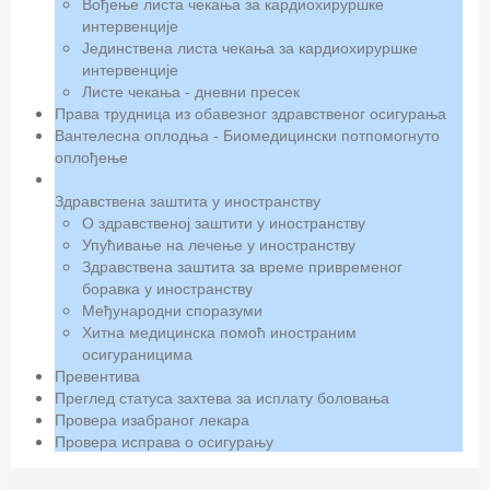
Вођење листа чекања за кардиохируршке
интервенције
Јединствена листа чекања за кардиохируршке
интервенције
Листе чекања - дневни пресек
Права трудница из обавезног здравственог осигурања
Вантелесна оплодња - Биомедицински потпомогнуто
оплођење
Здравствена заштита у иностранству
О здравственој заштити у иностранству
Упућивање на лечење у иностранству
Здравствена заштита за време привременог
боравка у иностранству
Међународни споразуми
Хитна медицинска помоћ иностраним
осигураницима
Превентива
Преглед статуса захтева за исплату боловања
Провера изабраног лекара
Провера исправа о осигурању