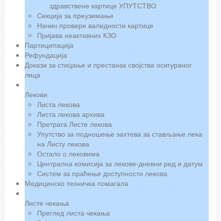
здравствене картице УПУТСТВО
Секција за преузимање
Начин провере валидности картице
Пријава неактивних КЗО
Партиципација
Рефундација
Докази за стицање и престанак својства осигураног
лица
Лекови
Листа лекова
Листа лекова архива
Претрага Листе лекова
Упутство за подношење захтева за стављање лека
на Листу лекова
Остало о лековима
Централна комисија за лекове-дневни ред и датум
Систем за праћење доступности лекова
Медицинско техничка помагала
Листе чекања
Преглед листа чекања