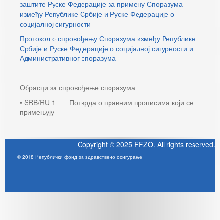
заштите Руске Федерације за примену Споразума
између Републике Србије и Руске Федерације о
социјалној сигурности
Протокол о спровођењу Споразума између Републике
Србије и Руске Федерације о социјалној сигурности и
Административног споразума
Обрасци за спровођење споразума
• SRB/RU 1 Потврда о правним прописима који се
примењују
Copyright © 2025 RFZO. All rights reserved.
© 2018 Pепублички фонд за здравствено осигурање
Joomla! 3 Templates