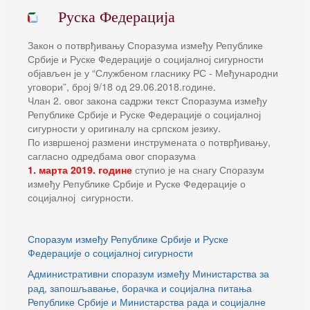
Руска Федерација
Закон о потврђивању Споразума између Републике
Србије и Руске Федерације о социјалној сигурности
објављен је у “Службеном гласнику РС - Међународни
уговори”, број 9/18 од 29.06.2018.године.
Члан 2. овог закона садржи текст Споразума између
Републике Србије и Руске Федерације о социјалној
сигурности у оригиналу на српском језику.
По извршеној размени инструмената о потврђивању,
сагласно одредбама овог споразума
1. марта 2019. године
ступио је на снагу Споразум
између Републике Србије и Руске Федерације о
социјалној сигурности.
Споразум између Републике Србије и Руске
Федерације о социјалној сигурности
Административни споразум између Министарства за
рад, запошљавање, борачка и социјална питања
Републике Србије и Министарства рада и социјалне