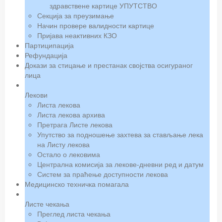
здравствене картице УПУТСТВО
Секција за преузимање
Начин провере валидности картице
Пријава неактивних КЗО
Партиципација
Рефундација
Докази за стицање и престанак својства осигураног
лица
Лекови
Листа лекова
Листа лекова архива
Претрага Листе лекова
Упутство за подношење захтева за стављање лека
на Листу лекова
Остало о лековима
Централна комисија за лекове-дневни ред и датум
Систем за праћење доступности лекова
Медицинско техничка помагала
Листе чекања
Преглед листа чекања