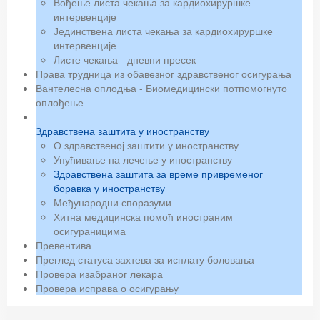
Вођење листа чекања за кардиохируршке
интервенције
Јединствена листа чекања за кардиохируршке
интервенције
Листе чекања - дневни пресек
Права трудница из обавезног здравственог осигурања
Вантелесна оплодња - Биомедицински потпомогнуто
оплођење
Здравствена заштита у иностранству
О здравственој заштити у иностранству
Упућивање на лечење у иностранству
Здравствена заштита за време привременог
боравка у иностранству
Међународни споразуми
Хитна медицинска помоћ иностраним
осигураницима
Превентива
Преглед статуса захтева за исплату боловања
Провера изабраног лекара
Провера исправа о осигурању