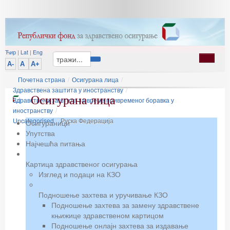
Ћир
|
Lat
|
Eng
A-
A
A+
Почетна страна
/
Осигурана лица
/
Здравствена заштита у иностранству
/
Осигурана лица
Здравствена заштита за време привременог боравка у
иностранству
/
Uncategorised
/
Руска Федерација
Осигураници
Упутства
Најчешћа питања
Картица здравственог осигурања
Изглед и подаци на КЗО
Подношење захтева и уручивање КЗО
Подношење захтева за замену здравствене
књижице здравственом картицом
Подношење онлајн захтева за издавање