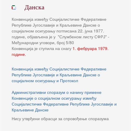
Данска
Конвенција између Социјалистичке Федеративне
Републике Југославије и Краљевине Данске о
социјалном осигурању потписана 22. јуна 1977.
године, објављена је у "Службеном листу СФРЈ" -
Међународни уговори, број 5/80
Конвенција је ступила на снагу
1. фебруара 1979.
године.
Конвенција између Социјалистичке Федеративне
Републике Југославије и Краљевине Данске о
социјалном осигурању и Протокол
Административни споразум о начину примене
Конвенције о социјалном осигурању између
Социјалистичке Федеративне Републике Југославије и
Краљевине Данске
Нису утврђени обрасци за спровођење споразума