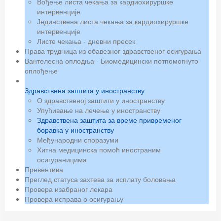
Вођење листа чекања за кардиохируршке
интервенције
Јединствена листа чекања за кардиохируршке
интервенције
Листе чекања - дневни пресек
Права трудница из обавезног здравственог осигурања
Вантелесна оплодња - Биомедицински потпомогнуто
оплођење
Здравствена заштита у иностранству
О здравственој заштити у иностранству
Упућивање на лечење у иностранству
Здравствена заштита за време привременог
боравка у иностранству
Међународни споразуми
Хитна медицинска помоћ иностраним
осигураницима
Превентива
Преглед статуса захтева за исплату боловања
Провера изабраног лекара
Провера исправа о осигурању