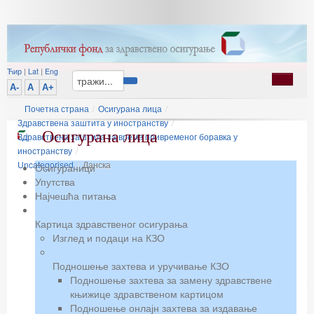
Ћир
|
Lat
|
Eng
A-
A
A+
Почетна страна
/
Осигурана лица
/
Здравствена заштита у иностранству
/
Осигурана лица
Здравствена заштита за време привременог боравка у
иностранству
/
Uncategorised
/
Данска
Осигураници
Упутства
Најчешћа питања
Картица здравственог осигурања
Изглед и подаци на КЗО
Подношење захтева и уручивање КЗО
Подношење захтева за замену здравствене
књижице здравственом картицом
Подношење онлајн захтева за издавање