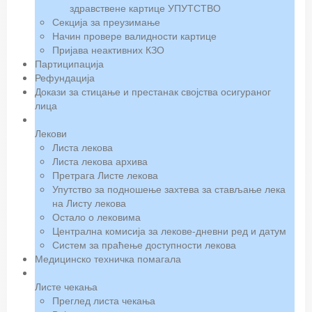
здравствене картице УПУТСТВО
Секција за преузимање
Начин провере валидности картице
Пријава неактивних КЗО
Партиципација
Рефундација
Докази за стицање и престанак својства осигураног
лица
Лекови
Листа лекова
Листа лекова архива
Претрага Листе лекова
Упутство за подношење захтева за стављање лека
на Листу лекова
Остало о лековима
Централна комисија за лекове-дневни ред и датум
Систем за праћење доступности лекова
Медицинско техничка помагала
Листе чекања
Преглед листа чекања