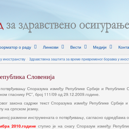
орматор о раду
Линкови
Вести
Медији
Конта
у иностранству
/
Здравствена заштита за време привременог боравка у инос
епублика Словенија
 потврђивању Споразума између Републике Србије и Републике С
ом гласнику РС”, број 111/09 од 29.12.2009.године.
овог закона садржи текст Споразума између Републике Србије и
у на српском језику.
шеној размени инструмената о потврђивању, сагласно одредбама о
мбра 2010.године
ступио је на снагу Споразум између Републи