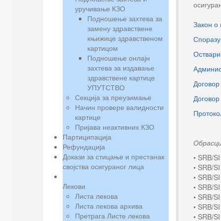
осигура
уручивање КЗО
Подношење захтева за
Закон о
замену здравствене
књижице здравственом
Споразу
картицом
Оствари
Подношење онлајн
захтева за издавање
Админис
здравствене картице
Договор
УПУТСТВО
Секција за преузимање
Договор
Начин провере валидности
Протоко
картице
Пријава неактивних КЗО
Партиципација
Обрасци
Рефундација
Докази за стицање и престанак
• SRB/S
својства осигураног лица
• SRB/S
• SRB/S
Лекови
• SRB/S
Листа лекова
• SRB/SI
Листа лекова архива
• SRB/SI
Претрага Листе лекова
• SRB/S