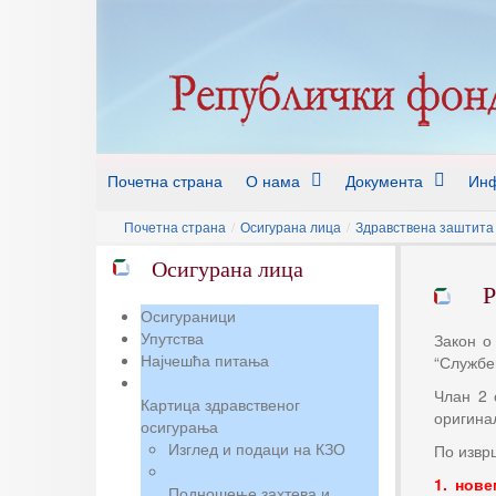
Почетна страна
О нама
Документа
Инф
Почетна страна
/
Осигурана лица
/
Здравствена заштита 
Осигурана лица
Р
Осигураници
Упутства
Закон о
Најчешћа питања
“Службен
Члан 2 
Картица здравственог
оригинал
осигурања
Изглед и подаци на КЗО
По извр
1. нове
Подношење захтева и