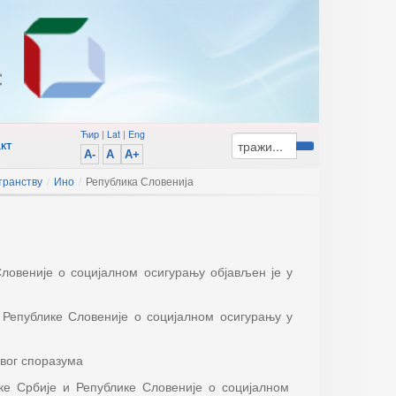
Ћир
|
Lat
|
Eng
кт
A-
A
A+
транству
/
Ино
/
Република Словенија
ловеније о социјалном осигурању објављен је у
 Републике Словеније о социјалном осигурању у
вог споразума
ке Србије и Републике Словеније о социјалном