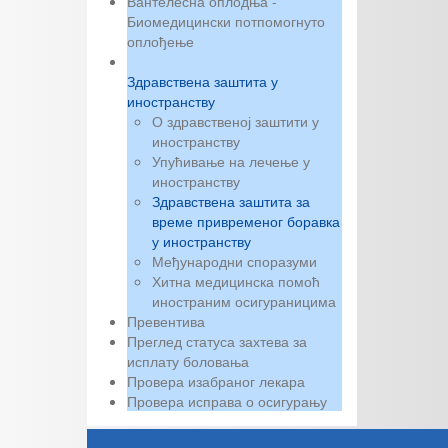
Вантелесна оплодња -
Биомедицински потпомогнуто
оплођење
Здравствена заштита у
иностранству
О здравственој заштити у
иностранству
Упућивање на лечење у
иностранству
Здравствена заштита за
време привременог боравка
у иностранству
Међународни споразуми
Хитна медицинска помоћ
иностраним осигураницима
Превентива
Преглед статуса захтева за
исплату боловања
Провера изабраног лекара
Провера исправа о осигурању