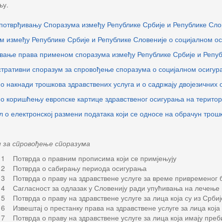
њу.
 потврђивању Споразума између Републике Србије и Републике Сло
м између Републике Србије и Републике Словеније о социјалном о
вање права применом споразума између Републике Србије и Репуб
тративни споразум за спровођење споразума о социјалном осигур
 о накнади трошкова здравствених услуга и о садржају двојезичних
 о коришћењу европске картице здравственог осигурања на територ
л о електронској размени података који се односе на обрачун трош
 за спровођење споразума
I 1 Потврда о правним прописима који се примјењују
I 2 Потврда о сабирању периода осигурања
I 3 Потврда о праву на здравствене услуге за време привременог 
I 4 Сагласност за одлазак у Словенију ради упућивања на лечење 
 5 Потврда о праву на здравствене услуге за лица која су из Срби
 6 Извештај о престанку права на здравствене услуге за лица која 
I 7 Потврда о праву на здравствене услуге за лица која имају пре