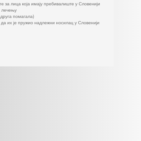
е за лица која имају пребивалиште у Словенији
м лечењу
 друга помагала)
и да их је пружио надлежни носилац у Словенији