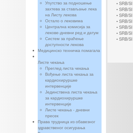
Упутство за подношење
• SRB/S
захтева за стављање лека
• SRB/S
на Листу лекова
• SRB/S
Остало о лековима
• SRB/S
Централна комисија за
• SRB/S
лекове-дневни ред и датум
• SRB/SI
Систем за праћење
• SRB/S
доступности лекова
Медицинско техничка помагала
Листе чекања
Преглед листа чекања
Вођење листа чекања за
кардиохируршке
интервенције
Јединствена листа чекања
за кардиохируршке
интервенције
Листе чекања - дневни
пресек
Права трудница из обавезног
здравственог осигурања