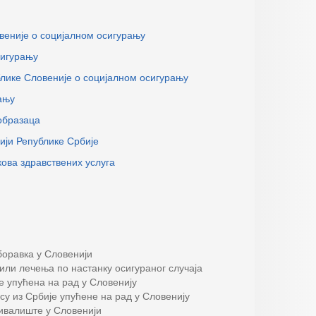
веније о социјалном осигурању
сигурању
лике Словеније о социјалном осигурању
ању
 образаца
ији Републике Србије
кова здравствених услуга
боравка у Словенији
или лечења по настанку осигураног случаја
је упућена на рад у Словенију
су из Србије упућене на рад у Словенију
бивалиште у Словенији