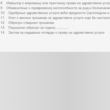
I 8 Извештај о мировању или престанку права на здравствене услуг
I 9 Обавештење о привременој неспособности за рад и болничко
I 10 Одобрење здравствених услуга веће вредности (ортопедска и
I 11 Упит о висини трошкова за здравствене услуге који би настал
I 12 Обрачун стварних трошкова
 13 Паушални обрачун за годину ............
I 14 Захтев за издавање потврде о праву на здравствене услуге